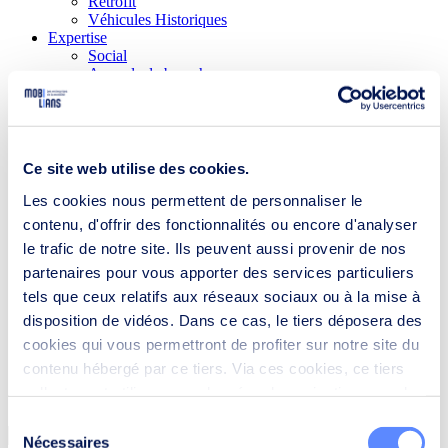
Rétrofit
Véhicules Historiques
Expertise
Social
Accords de branche
Emploi et formation
Protection sociale
Juridique & Fiscal
Environnement
Prévention des risques professionnels
Ce site web utilise des cookies.
Développement durable / RSE
Économie circulaire
Les cookies nous permettent de personnaliser le
Bornes de recharge
contenu, d'offrir des fonctionnalités ou encore d'analyser
Europe
le trafic de notre site. Ils peuvent aussi provenir de nos
Assises RH
Nos actions
partenaires pour vous apporter des services particuliers
Actualités
tels que ceux relatifs aux réseaux sociaux ou à la mise à
Le point sur...
disposition de vidéos. Dans ce cas, le tiers déposera des
Presse
Le Moove Lab
cookies qui vous permettront de profiter sur notre site du
Moove On
contenu hébergé par ce tiers. Via ces cookies, ce tiers
Annuaire
collectera et utilisera vos données de navigation pour des
finalités qui lui sont propres conformément à sa politique
Sélection
de confidentialité.
Nécessaires
du